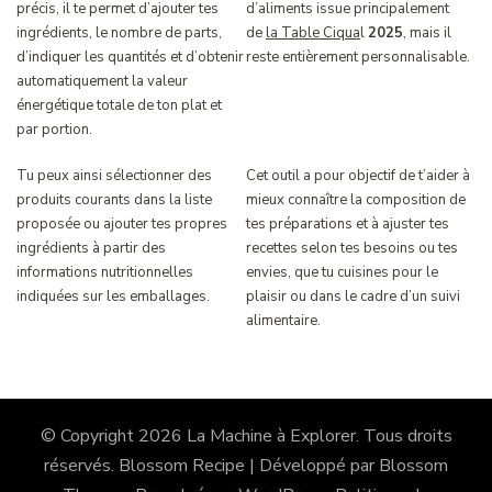
précis, il te permet d’ajouter tes
d’aliments issue principalement
ingrédients, le nombre de parts,
de
la Table Ciqua
l
2025
, mais il
d’indiquer les quantités et d’obtenir
reste entièrement personnalisable.
automatiquement la valeur
énergétique totale de ton plat et
par portion.
Tu peux ainsi sélectionner des
Cet outil a pour objectif de t’aider à
produits courants dans la liste
mieux connaître la composition de
proposée ou ajouter tes propres
tes préparations et à ajuster tes
ingrédients à partir des
recettes selon tes besoins ou tes
informations nutritionnelles
envies, que tu cuisines pour le
indiquées sur les emballages.
plaisir ou dans le cadre d’un suivi
alimentaire.
© Copyright 2026
La Machine à Explorer
. Tous droits
réservés.
Blossom Recipe | Développé par
Blossom