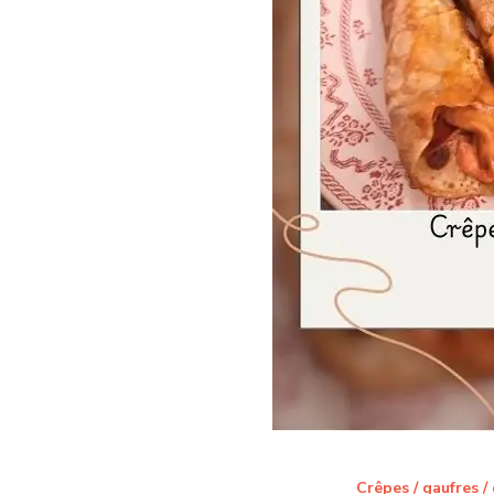
Crêpes / gaufres /