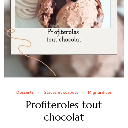
Desserts
Glaces et sorbets
Mignardises
Profiteroles tout
chocolat