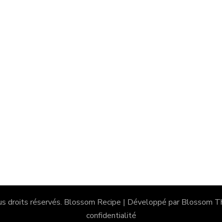
us droits réservés.
Blossom Recipe | Développé par
Blossom T
confidentialité