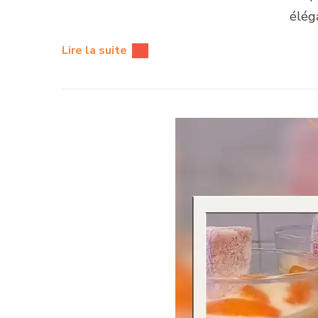
élég
Lire la suite