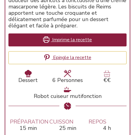
douceur des abricots à l’onctuosité d’une crème
mascarpone légère. Les biscuits de Reims
apportent une touche croquante et
délicatement parfumée pour un dessert
élégant et facile à préparer.
Imprime la recette
Epingle la recette
Dessert
6
Personnes
€€
Robot cuiseur mutifonction
PRÉPARATION
CUISSON
REPOS
minutes
minutes
heures
15
min
25
min
4
h