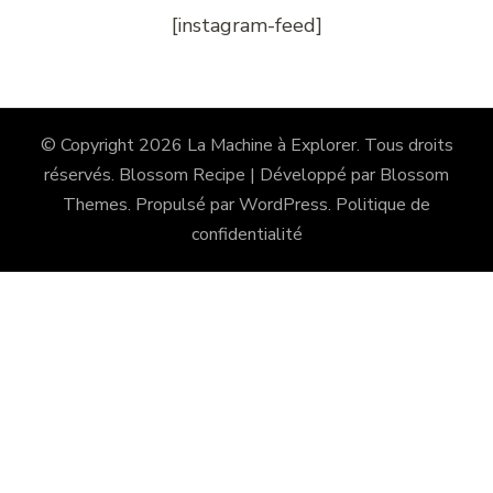
[instagram-feed]
© Copyright 2026
La Machine à Explorer
. Tous droits
réservés.
Blossom Recipe | Développé par
Blossom
Themes
. Propulsé par
WordPress
.
Politique de
confidentialité