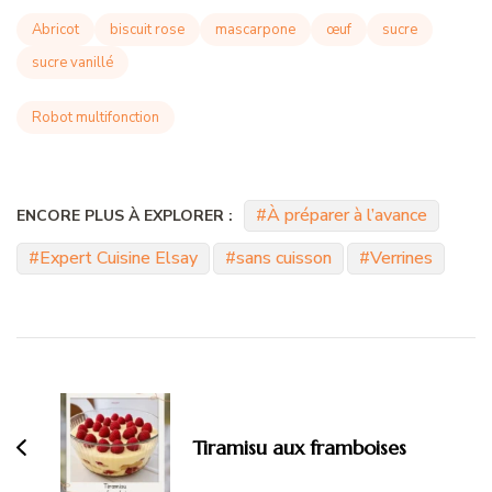
Abricot
biscuit rose
mascarpone
œuf
sucre
sucre vanillé
Robot multifonction
À préparer à l’avance
ENCORE PLUS À EXPLORER :
Expert Cuisine Elsay
sans cuisson
Verrines
Navigation
d'article
Tiramisu aux framboises