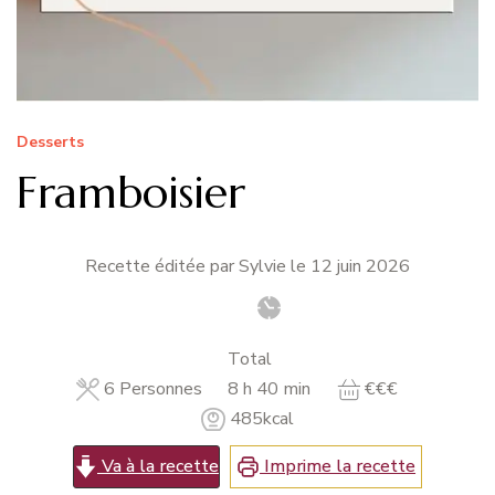
Desserts
Framboisier
Recette éditée par Sylvie le
12 juin 2026
Total
heures
minutes
6
Personnes
8
h
40
min
€€€
485
kcal
Va à la recette
Imprime la recette