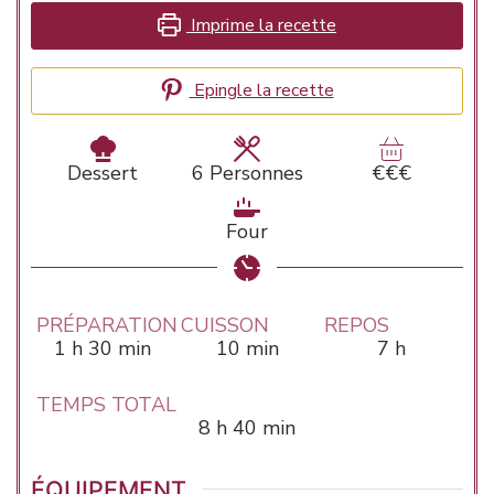
Imprime la recette
Epingle la recette
Dessert
6
Personnes
€€€
Four
PRÉPARATION
CUISSON
REPOS
heure
minutes
minutes
heures
1
h
30
min
10
min
7
h
TEMPS TOTAL
heures
minutes
8
h
40
min
ÉQUIPEMENT