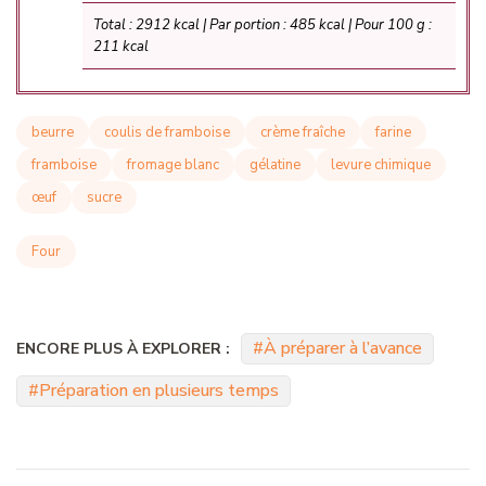
Total : 2912 kcal | Par portion : 485 kcal | Pour 100 g :
211 kcal
beurre
coulis de framboise
crème fraîche
farine
framboise
fromage blanc
gélatine
levure chimique
œuf
sucre
Four
À préparer à l’avance
ENCORE PLUS À EXPLORER :
Préparation en plusieurs temps
Navigation