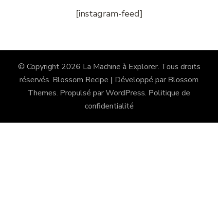
[instagram-feed]
© Copyright 2026
La Machine à Explorer
. Tous droits
réservés.
Blossom Recipe | Développé par
Blossom
Themes
. Propulsé par
WordPress
.
Politique de
confidentialité