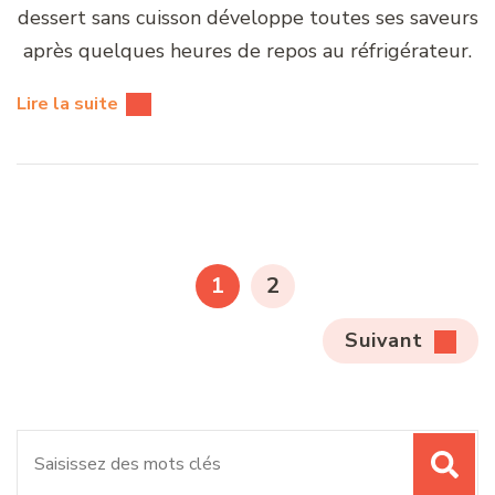
dessert sans cuisson développe toutes ses saveurs
après quelques heures de repos au réfrigérateur.
Lire la suite
Pagination
des
PAGE
PAGE
1
2
publications
Suivant
Recherche
pour