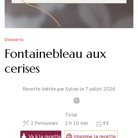
Desserts
Fontainebleau aux
cerises
Recette éditée par Sylvie le
7 juillet 2026
Total
heures
minutes
2
Personnes
2
h
10
min
€€
Va à la recette
Imprime la recette