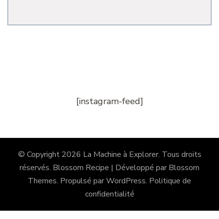
[instagram-feed]
© Copyright 2026
La Machine à Explorer
. Tous droits
réservés.
Blossom Recipe | Développé par
Blossom
Themes
. Propulsé par
WordPress
.
Politique de
confidentialité