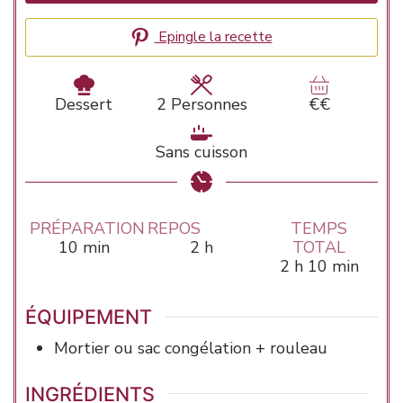
Epingle la recette
Dessert
2
Personnes
€€
Sans cuisson
PRÉPARATION
REPOS
TEMPS
minutes
heures
10
min
2
h
TOTAL
heures
minutes
2
h
10
min
ÉQUIPEMENT
Mortier ou sac congélation + rouleau
INGRÉDIENTS