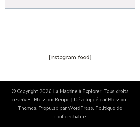
[instagram-feed]
© Copyright 2026
La Machine à Explorer
. Tous droits
réservés.
Blossom Recipe | Développé par
Blossom
Themes
. Propulsé par
WordPress
.
Politique de
confidentialité