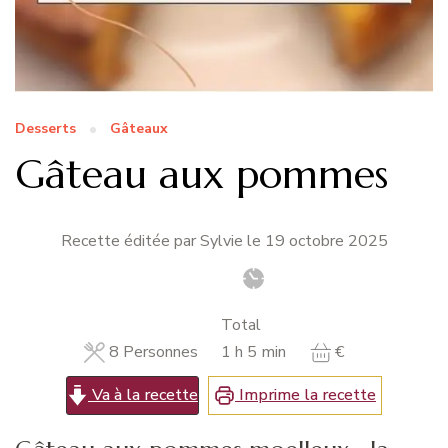
Desserts
Gâteaux
Gâteau aux pommes
Recette éditée par Sylvie le
19 octobre 2025
Total
heure
minutes
8
Personnes
1
h
5
min
€
Va à la recette
Imprime la recette