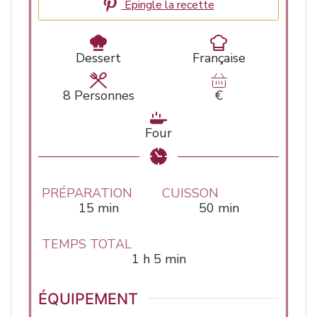
Epingle la recette
Dessert
Française
8
Personnes
€
Four
PRÉPARATION
CUISSON
minutes
minutes
15
min
50
min
TEMPS TOTAL
heure
minutes
1
h
5
min
ÉQUIPEMENT