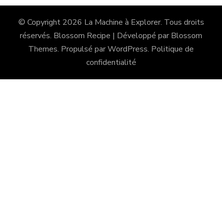
© Copyright 2026
La Machine à Explorer
. Tous droits
réservés.
Blossom Recipe | Développé par
Blossom
Themes
. Propulsé par
WordPress
.
Politique de
confidentialité