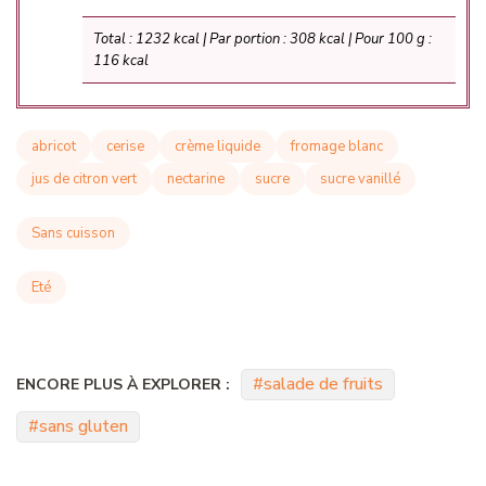
Total : 1232 kcal | Par portion : 308 kcal | Pour 100 g :
116 kcal
abricot
cerise
crème liquide
fromage blanc
jus de citron vert
nectarine
sucre
sucre vanillé
Sans cuisson
Eté
salade de fruits
ENCORE PLUS À EXPLORER :
sans gluten