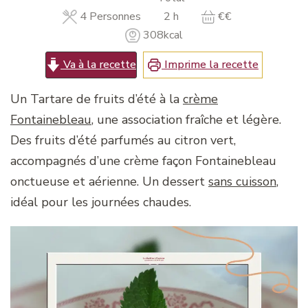
heures
4
Personnes
2
h
€€
308
kcal
Va à la recette
Imprime la recette
Un Tartare de fruits d’été à la
crème
Fontainebleau
, une association fraîche et légère.
Des fruits d’été parfumés au citron vert,
accompagnés d’une crème façon Fontainebleau
onctueuse et aérienne. Un dessert
sans cuisson
,
idéal pour les journées chaudes.