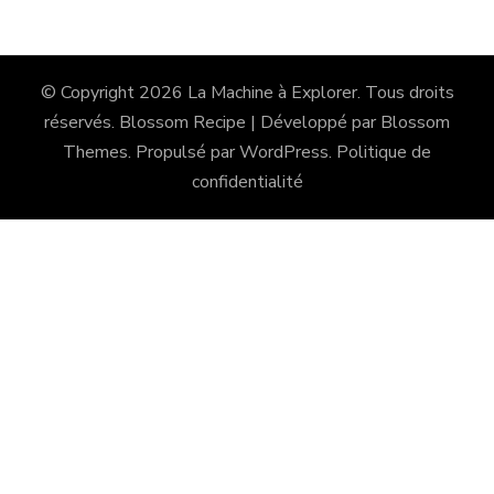
© Copyright 2026
La Machine à Explorer
. Tous droits
réservés.
Blossom Recipe | Développé par
Blossom
Themes
. Propulsé par
WordPress
.
Politique de
confidentialité