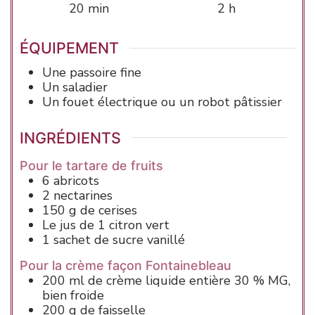
minutes
heures
20
min
2
h
ÉQUIPEMENT
Une passoire fine
Un saladier
Un fouet électrique ou un robot pâtissier
INGRÉDIENTS
Pour le tartare de fruits
6
abricots
2
nectarines
150
g
de cerises
Le jus de 1 citron vert
1
sachet
de sucre vanillé
Pour la crème façon Fontainebleau
200
ml
de crème liquide entière
30 % MG,
bien froide
200
g
de faisselle