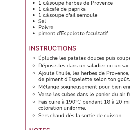
1
c.à.soupe
herbes de Provence
1
c.à.café de
paprika
1
c.à.soupe
d'ail
semoule
Sel
Poivre
piment
d’Espelette facultatif
INSTRUCTIONS
Épluche les patates douces puis coupe
Dépose-les dans un saladier ou un sac
Ajoute l’huile, les herbes de Provence, 
de piment d’Espelette selon ton goût.
Mélange soigneusement pour bien enr
Verse les cubes dans le panier du air f
Fais cuire à 190°C pendant 18 à 20 mi
coloration uniforme.
Sers chaud dès la sortie de cuisson.