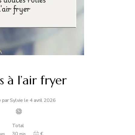
 à l’air fryer
 par Sylvie le
4 avril 2026
Total
minutes
30
€
nes
min