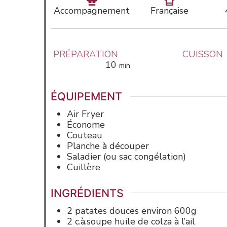
Accompagnement
Française
PRÉPARATION
CUISSON
minutes
10
min
ÉQUIPEMENT
Air Fryer
Économe
Couteau
Planche à découper
Saladier (ou sac congélation)
Cuillère
INGRÉDIENTS
2
patates douces
environ 600g
2
c.à.soupe
huile de colza
à l’ail