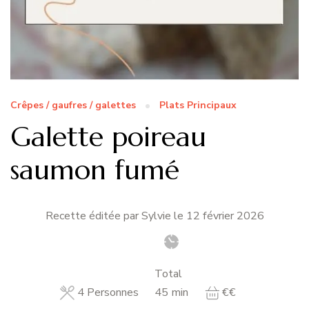
Crêpes / gaufres / galettes
Plats Principaux
Galette poireau
saumon fumé
Recette éditée par Sylvie le
12 février 2026
Total
minutes
4
Personnes
45
min
€€