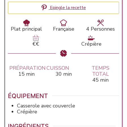
Epingle la recette
Plat principal
Française
4
Personnes
€€
Crépière
PRÉPARATION
CUISSON
TEMPS
minutes
minutes
15
min
30
min
TOTAL
minutes
45
min
ÉQUIPEMENT
Casserole
avec couvercle
Crépière
INGRÉDIENTS