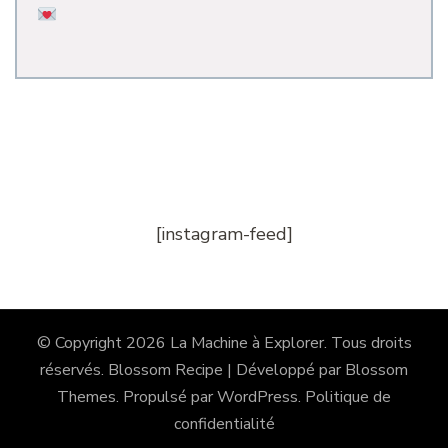
[instagram-feed]
© Copyright 2026
La Machine à Explorer
. Tous droits
réservés.
Blossom Recipe | Développé par
Blossom
Themes
. Propulsé par
WordPress
.
Politique de
confidentialité