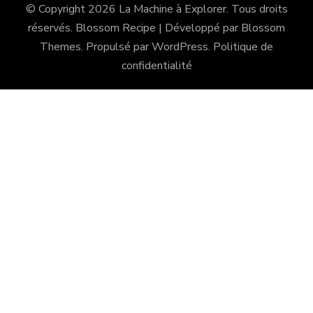
© Copyright 2026
La Machine à Explorer
. Tous droits
réservés.
Blossom Recipe | Développé par
Blossom
Themes
. Propulsé par
WordPress
.
Politique de
confidentialité