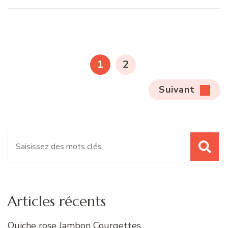
Pagination
des
PAGE
PAGE
1
2
publications
Suivant
Recherche
pour
:
Articles récents
Quiche rose Jambon Courgettes