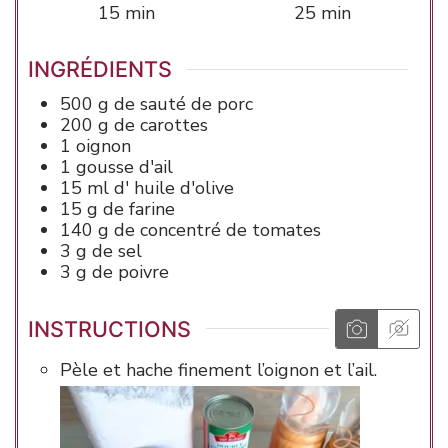
minutes
minutes
15
min
25
min
INGRÉDIENTS
500
g de
sauté de porc
200
g de
carottes
1
oignon
1
gousse
d'ail
15
ml d'
huile d'olive
15
g de
farine
140
g de
concentré de tomates
3
g de
sel
3
g de
poivre
INSTRUCTIONS
Pèle et hache finement l’oignon et l’ail.