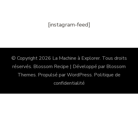
[instagram-feed]
© Copyright 2026
La Machine à Explorer
. Tous droits
réservés.
Blossom Recipe | Développé par
Blossom
Themes
. Propulsé par
WordPress
.
Politique de
confidentialité