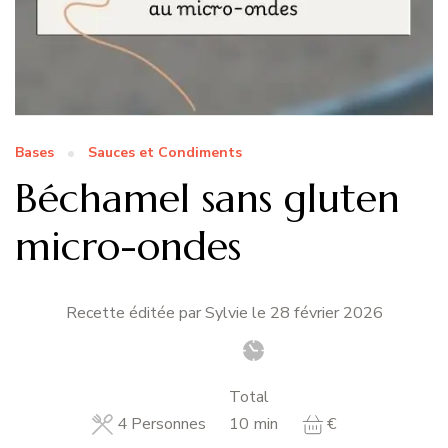
Bases
Sauces et Condiments
Béchamel sans gluten
micro-ondes
Recette éditée par Sylvie le
28 février 2026
Total
minutes
4
Personnes
10
min
€