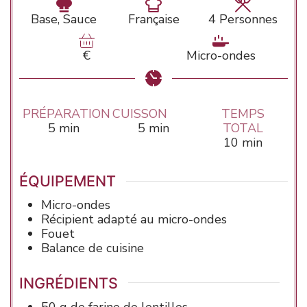
Base, Sauce
Française
4
Personnes
€
Micro-ondes
PRÉPARATION
CUISSON
TEMPS
minutes
minutes
5
min
5
min
TOTAL
minutes
10
min
ÉQUIPEMENT
Micro-ondes
Récipient adapté au micro-ondes
Fouet
Balance de cuisine
INGRÉDIENTS
50
g de
farine de lentilles