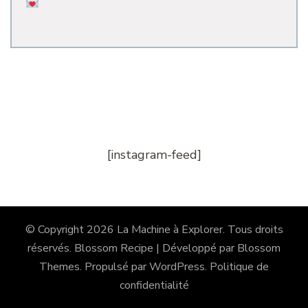
[instagram-feed]
© Copyright 2026
La Machine à Explorer
. Tous droits
réservés.
Blossom Recipe | Développé par
Blossom
Themes
. Propulsé par
WordPress
.
Politique de
confidentialité