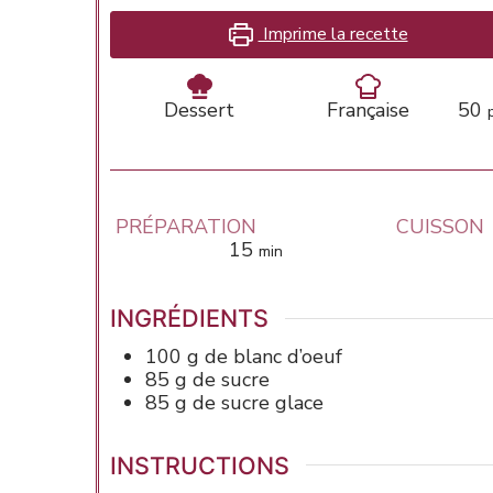
Imprime la recette
Dessert
Française
50
PRÉPARATION
CUISSON
minutes
15
min
INGRÉDIENTS
100
g de
blanc d’oeuf
85
g de
sucre
85
g de
sucre glace
INSTRUCTIONS