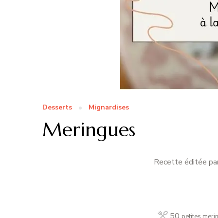
Desserts
Mignardises
Meringues
Recette éditée par
50
petites meri