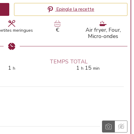
Epingle la recette
€
Air fryer, Four,
petites meringues
Micro-ondes
TEMPS TOTAL
heure
heure
minutes
1
1
15
h
h
min