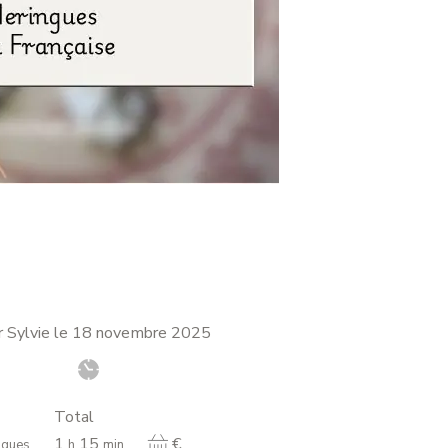
 Sylvie le
18 novembre 2025
Total
heure
minutes
1
15
€
ngues
h
min