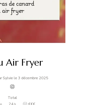
u Air Fryer
r Sylvie le
3 décembre 2025
Total
heures
24
€€€
es
h