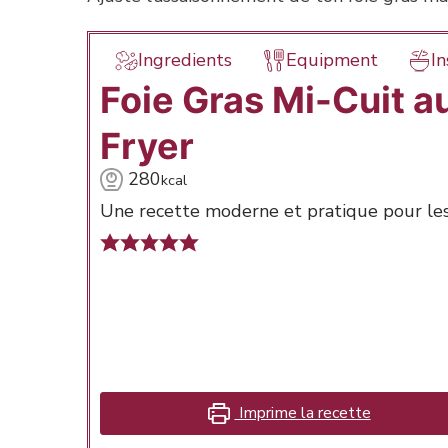
Ingredients
Equipment
In
Foie Gras Mi-Cuit au
Fryer
280
kcal
Une recette moderne et pratique pour les
Imprime la recette