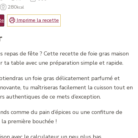
280
kcal
te
Imprime la recette
r
es repas de fête ? Cette recette de foie gras maison
r ta table avec une préparation simple et rapide.
btiendras un foie gras délicatement parfumé et
novante, tu maîtriseras facilement la cuisson tout en
rs authentiques de ce mets d’exception.
ds comme du pain d’épices ou une confiture de
s la première bouchée !
ison avec le
calculateur un peu plus bas
.