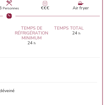
8
€€€
Air fryer
Personnes
TEMPS DE
TEMPS TOTAL
s
heures
RÉFRIGÉRATION
24
h
MINIMUM
heures
24
h
 déveiné