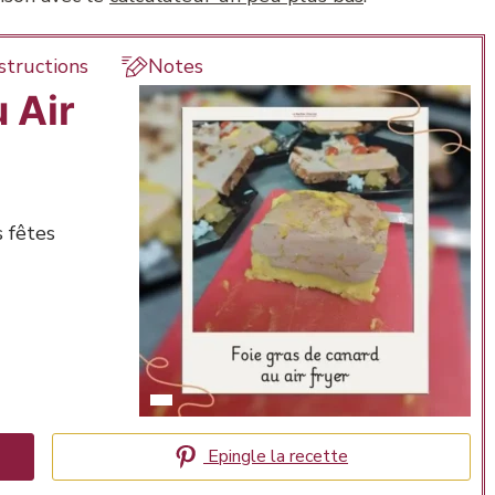
structions
Notes
 Air
 fêtes
Epingle la recette