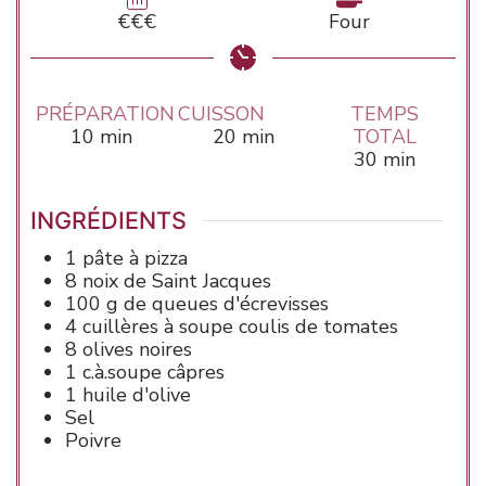
€€€
Four
PRÉPARATION
CUISSON
TEMPS
minutes
minutes
10
min
20
min
TOTAL
minutes
30
min
INGRÉDIENTS
1
pâte à pizza
8
noix de Saint Jacques
100
g de
queues d'écrevisses
4
cuillères à soupe
coulis de tomates
8
olives
noires
1
c.à.soupe
câpres
1
huile d'olive
Sel
Poivre