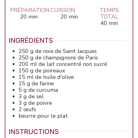
PRÉPARATION
CUISSON
TEMPS
minutes
minutes
20
min
20
min
TOTAL
minutes
40
min
INGRÉDIENTS
250
g de
noix de Saint Jacques
250
g de
champignons
de Paris
200
ml de
lait concentré non sucré
150
g de
poireaux
15
ml de
huile d'olive
15
g de
farine
5
g de
curcuma
3
g de
sel
3
g de
poivre
2
œufs
beurre
pour le plat
INSTRUCTIONS