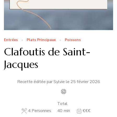
Entrées
Plats Principaux
Poissons
Clafoutis de Saint-
Jacques
Recette éditée par Sylvie le
25 février 2026
Total
minutes
4
Personnes
40
min
€€€