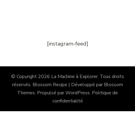
[instagram-feed]
© Copyright 2026
La Machine à Explorer
. Tous droits
réservés.
Blossom Recipe | Développé par
Blossom
Themes
. Propulsé par
WordPress
.
Politique de
confidentialité