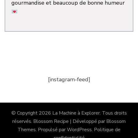
gourmandise et beaucoup de bonne humeur
[instagram-feed]
© Copyright 2026
La Machine à Explorer
. Tous droits
réservés.
Blossom Recipe | Développé par
Blossom
Themes
. Propulsé par
WordPress
.
Politique de
confidentialité