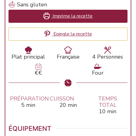
Sans gluten
Imprime la recette
Epingle la recette
Plat principal
Française
4
Personnes
€€
Four
PRÉPARATION
CUISSON
TEMPS
minutes
minutes
5
min
20
min
TOTAL
minutes
10
min
ÉQUIPEMENT