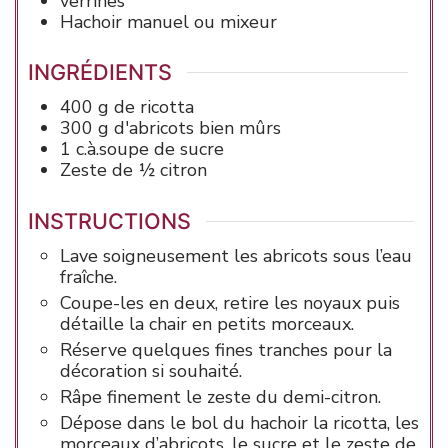
verrines
Hachoir manuel ou mixeur
INGRÉDIENTS
400
g
de ricotta
300
g
d'abricots
bien mûrs
1
c.à.soupe
de sucre
Zeste
de ½ citron
INSTRUCTIONS
Lave soigneusement les abricots sous l’eau
fraîche.
Coupe-les en deux, retire les noyaux puis
détaille la chair en petits morceaux.
Réserve quelques fines tranches pour la
décoration si souhaité.
Râpe finement le zeste du demi-citron.
Dépose dans le bol du hachoir la ricotta, les
morceaux d’abricots, le sucre et le zeste de