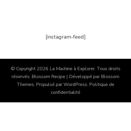
[instagram-feed]
© Copyright 2026
La Machine à Explorer
. Tous droits
réservés.
Blossom Recipe | Développé par
Blossom
Themes
. Propulsé par
WordPress
.
Politique de
confidentialité