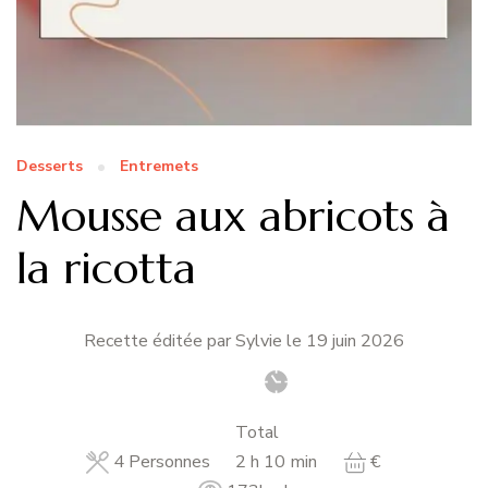
Desserts
Entremets
Mousse aux abricots à
la ricotta
Recette éditée par Sylvie le
19 juin 2026
Total
heures
minutes
4
Personnes
2
h
10
min
€