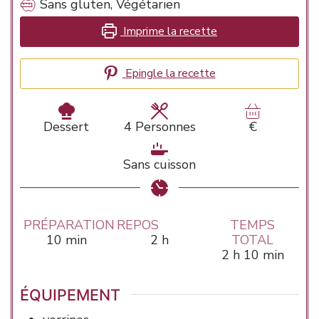
Sans gluten, Végétarien
Imprime la recette
Epingle la recette
Dessert
4
Personnes
€
Sans cuisson
PRÉPARATION
REPOS
TEMPS
minutes
heures
10
min
2
h
TOTAL
heures
minutes
2
h
10
min
ÉQUIPEMENT