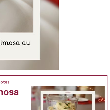
otes
mosa