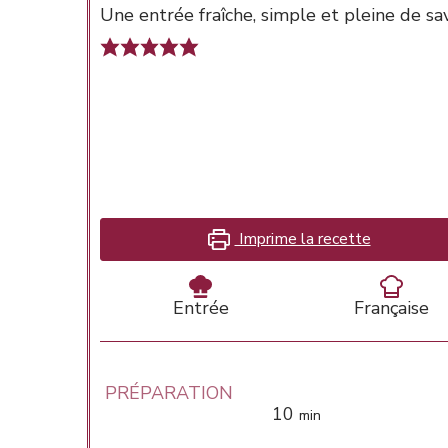
Une entrée fraîche, simple et pleine de sa
Imprime la recette
Entrée
Française
PRÉPARATION
minutes
10
min