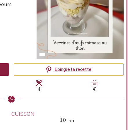
veurs
Epingle la recette
4
€
CUISSON
minutes
10
min