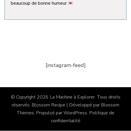
beaucoup de bonne humeur
[instagram-feed]
© Copyright 2026
La Machine à Explorer
. Tous droits
réservés.
Blossom Recipe | Développé par
Blossom
Themes
. Propulsé par
WordPress
.
Politique de
confidentialité