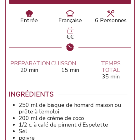
Entrée
Française
6
Personnes
€€
PRÉPARATION
CUISSON
TEMPS
minutes
minutes
20
min
15
min
TOTAL
minutes
35
min
INGRÉDIENTS
250
ml de
bisque de homard
maison ou
prête à l’emploi
200
ml de
crème de coco
1/2
c. à café de
piment d’Espelette
Sel
poivre