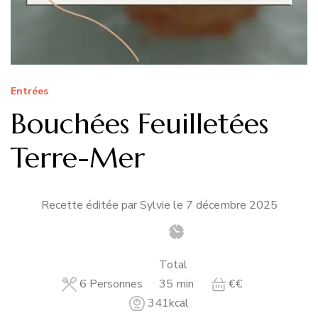
Entrées
Bouchées Feuilletées
Terre-Mer
Recette éditée par Sylvie le
7 décembre 2025
Total
minutes
6
Personnes
35
min
€€
341
kcal