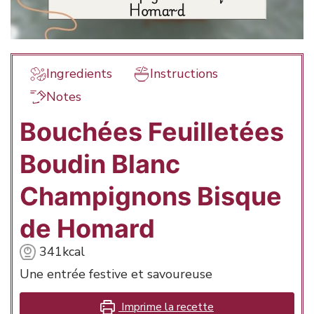
Ingredients
Instructions
Notes
Bouchées Feuilletées
Boudin Blanc
Champignons Bisque
de Homard
341
kcal
Une entrée festive et savoureuse
Imprime la recette