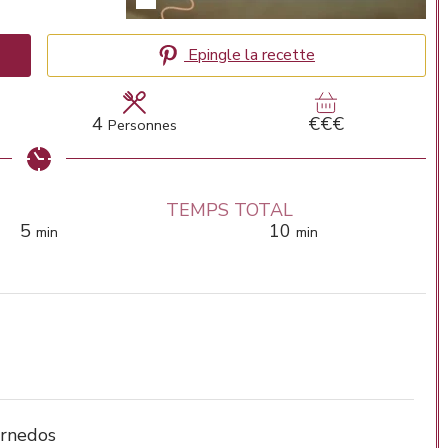
Epingle la recette
4
€€€
Personnes
TEMPS TOTAL
minutes
minutes
5
10
min
min
urnedos