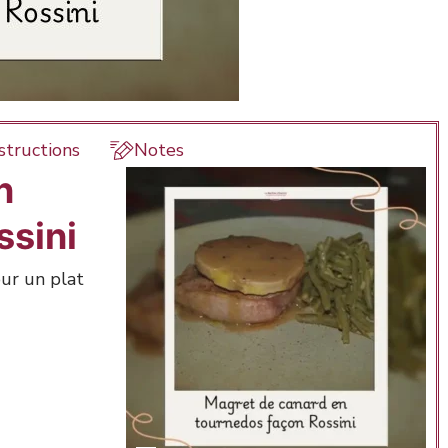
structions
Notes
n
ssini
ur un plat