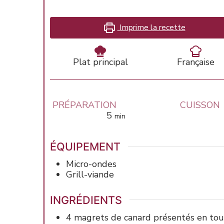
Imprime la recette
Plat principal
Française
PRÉPARATION
CUISSON
minutes
5
min
ÉQUIPEMENT
Micro-ondes
Grill-viande
INGRÉDIENTS
4
magrets de canard
présentés en to