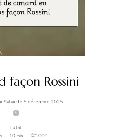
d façon Rossini
r Sylvie le
5 décembre 2025
Total
minutes
10
€€€
s
min