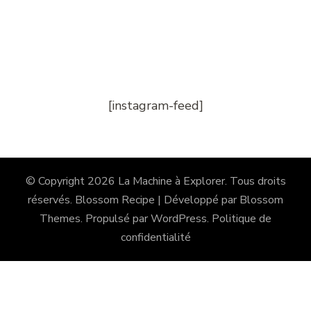
[instagram-feed]
© Copyright 2026
La Machine à Explorer
. Tous droits
réservés.
Blossom Recipe | Développé par
Blossom
Themes
. Propulsé par
WordPress
.
Politique de
confidentialité