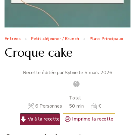
Entrées
Petit-déjeuner / Brunch
Plats Principaux
Croque cake
Recette éditée par Sylvie le
5 mars 2026
Total
minutes
6
Personnes
50
min
€
Va à la recette
Imprime la recette