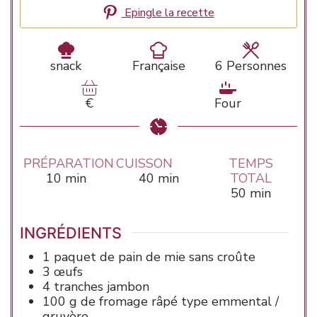
Epingle la recette
snack
Française
6
Personnes
€
Four
PRÉPARATION
CUISSON
TEMPS
minutes
minutes
10
min
40
min
TOTAL
minutes
50
min
INGRÉDIENTS
1
paquet de pain de mie sans croûte
3
œufs
4
tranches
jambon
100
g de
fromage râpé type emmental /
gruyère