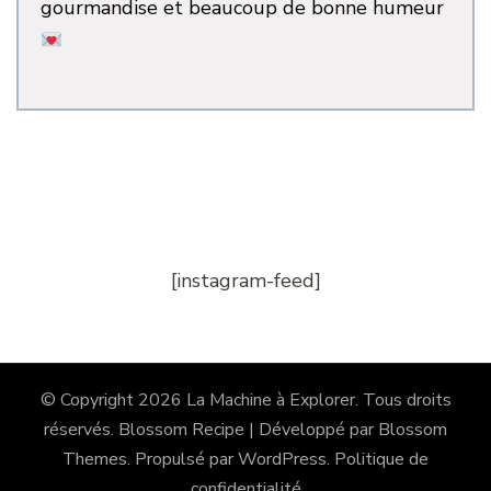
gourmandise et beaucoup de bonne humeur
[instagram-feed]
© Copyright 2026
La Machine à Explorer
. Tous droits
réservés.
Blossom Recipe | Développé par
Blossom
Themes
. Propulsé par
WordPress
.
Politique de
confidentialité