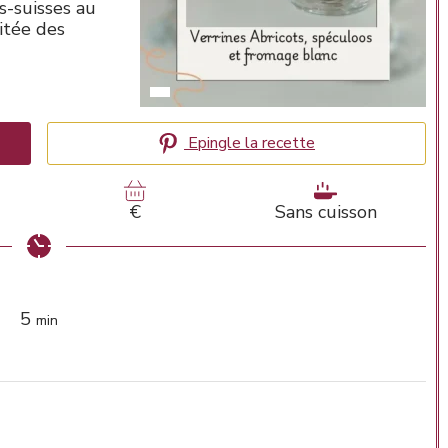
s-suisses au
itée des
Epingle la recette
€
Sans cuisson
minutes
5
min