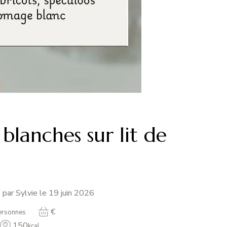
 blanches sur lit de
 par Sylvie le
19 juin 2026
€
ersonnes
150
kcal