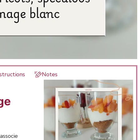
structions
Notes
ge
 associe