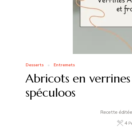
Desserts
Entremets
Abricots en verrines
spéculoos
Recette éditée
4
P