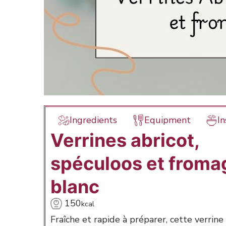
Ingredients
Equipment
In
Verrines abricot,
spéculoos et froma
blanc
150
kcal
Fraîche et rapide à préparer, cette verrine