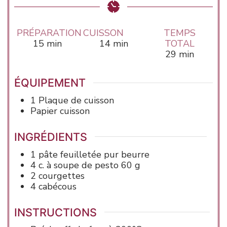
PRÉPARATION
CUISSON
TEMPS
minutes
minutes
15
min
14
min
TOTAL
minutes
29
min
ÉQUIPEMENT
1 Plaque de cuisson
Papier cuisson
INGRÉDIENTS
1
pâte feuilletée pur beurre
4
c. à soupe
de pesto
60 g
2
courgettes
4
cabécous
INSTRUCTIONS