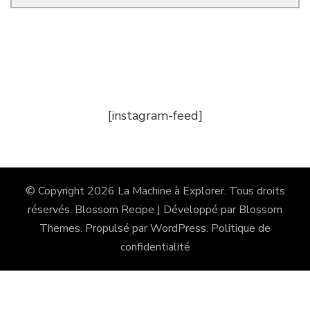
[instagram-feed]
© Copyright 2026
La Machine à Explorer
. Tous droits
réservés.
Blossom Recipe | Développé par
Blossom
Themes
. Propulsé par
WordPress
.
Politique de
confidentialité