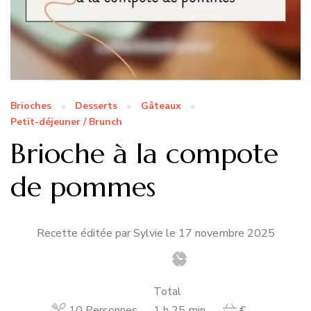
Brioches
Desserts
Gâteaux
Petit-déjeuner / Brunch
Brioche à la compote
de pommes
Recette éditée par Sylvie le
17 novembre 2025
Total
heure
minutes
10
Personnes
1
h
25
min
€