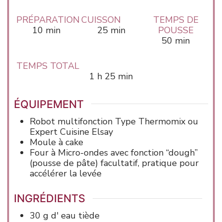
PRÉPARATION
CUISSON
TEMPS DE
minutes
minutes
10
min
25
min
POUSSE
minutes
50
min
TEMPS TOTAL
heure
minutes
1
h
25
min
ÉQUIPEMENT
Robot multifonction
Type Thermomix ou
Expert Cuisine Elsay
Moule
à cake
Four à Micro-ondes
avec fonction “dough”
(pousse de pâte) facultatif, pratique pour
accélérer la levée
INGRÉDIENTS
30
g d'
eau
tiède