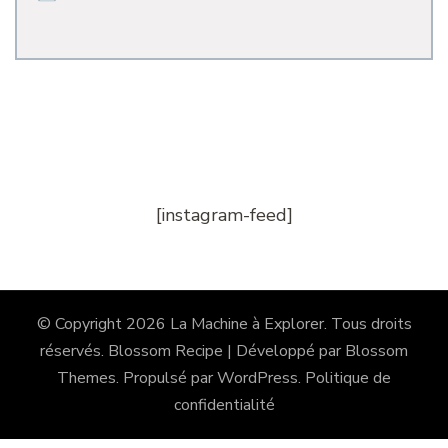
[instagram-feed]
© Copyright 2026
La Machine à Explorer
. Tous droits
réservés.
Blossom Recipe | Développé par
Blossom
Themes
. Propulsé par
WordPress
.
Politique de
confidentialité