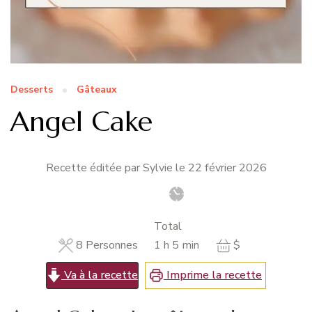
Desserts
Gâteaux
Angel Cake
Recette éditée par Sylvie le
22 février 2026
Total
heure
minutes
8
Personnes
1
h
5
min
$
Va à la recette
Imprime la recette