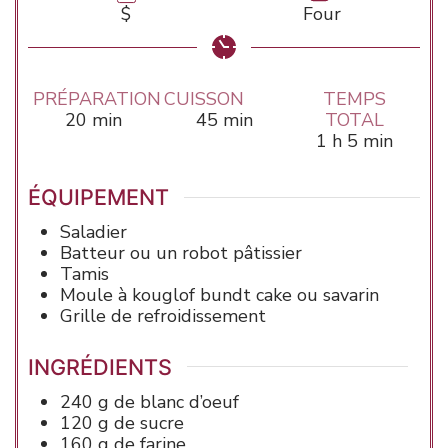
$
Four
PRÉPARATION
CUISSON
TEMPS
minutes
minutes
20
min
45
min
TOTAL
heure
minutes
1
h
5
min
ÉQUIPEMENT
Saladier
Batteur
ou un robot pâtissier
Tamis
Moule
à kouglof bundt cake ou savarin
Grille de refroidissement
INGRÉDIENTS
240
g de
blanc d’oeuf
120
g de
sucre
160
g de
farine