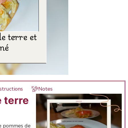
structions
Notes
 terre
 de pommes de