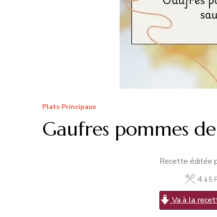
Plats Principaux
Gaufres pommes de
Recette éditée p
4
à 5 
Va à la recet