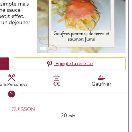
l simple mais
ne sauce
etit effet,
u un déjeuner
Epingle la recette
€€
Gaufrier
à 5 Personnes
CUISSON
minutes
20
min