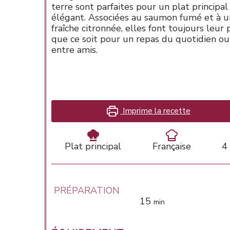
terre sont parfaites pour un plat principa
élégant. Associées au saumon fumé et à u
fraîche citronnée, elles font toujours leur p
que ce soit pour un repas du quotidien o
entre amis.
Imprime la recette
Plat principal
Française
4
PRÉPARATION
minutes
15
min